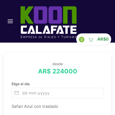
AR$0
0
desde
AR$ 224000
Elige el día
Safari Azul con traslado